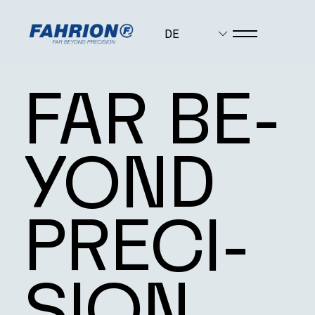
DE
FAR BE­
SPANNSYSTEME
YOND
SERVICE
PRE­CI­
UNTERNEHMEN
SION
KARRIERE