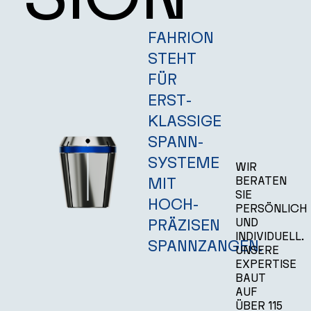
SHOP
FAHRION
STEHT
FÜR
KONTAKT
ERST­
KLASSIGE
SPANN­
SYSTEME
WIR
MIT
BERATEN
SIE
HOCH­
PERSÖNLICH
PRÄZISEN
UND
INDIVIDUELL.
SPANNZANGEN.
UNSERE
EXPERTISE
BAUT
AUF
ÜBER 115